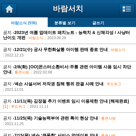
바람서치
바람소식 (936)
분류별 보기
글쓰기
공지 ›
2023년 여름 업데이트 패치노트 - 능력치 & 신체각성 / 사냥터
난이도 개편
바람소식
2023.06.29
공지 ›
12/21(수) 궁사 무한화살통 아이템 판매 종료 안내
바람소식
2022.12.15
공지 ›
2/8(화) [OO]몬스터소환비서:주룡 관련 아이템 사용 임시 차단
안내
통큰사랑
2022.02.08
공지 ›
넥슨 사설서버 저작권 침해 행위 판결 사례 안내
루드위그
2021.12.01
공지 ›
11/11(목) 김장절 추가 이벤트 임시 이용제한 안내 [해제완료]
[1]
루드위그
2021.11.11
공지 ›
11/25(목) 기술능력부여 관련 특이 현상 안내
통큰사랑
2021.11.25
공지 ›
7/15(목) 넥슨 ‘쿠폰함’ 서비스 업데이트 안내
통큰사랑