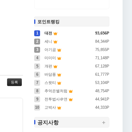
포인트랭킹
1
대전
93,656P
2
세니
84,344P
 및 가입횟
3
아기곰
75,855P
4
미미미
71,148P
5
개편
67,128P
계, 이벤트
6
바담풍
61,777P
7
스윗티
53,104P
로 명시한
8
추억은별처럼
48,754P
9
전투법사＠연
44,941P
10
고박사
44,333P
공지사항