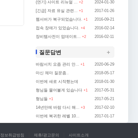
(연기) 사이트 리뉴얼 ...
2024-01-30
일정한 기
+
2
[긴급] 자료 유실 관련...
2017-01-26
+
1
웹서버가 복구되었습니다.
2016-09-21
+
1
접속 장애가 있었습니다.
2016-02-14
+
4
장비템사전이 업데이트...
2016-02-11
+
2
질문답변
바람서치 요즘 관리 안...
2020-06-29
+
1
마신 체마 질문좀..
2018-05-17
이번에 새로 시작했는데
2018-01-30
형님들 물어볼게 있습니다
2017-05-31
+
1
형님들
2017-05-21
+
1
14년만에 바람 다시 해...
2017-02-10
+
3
이번에 복귀한 레벨 10...
2017-01-17
인정보취급방침
제휴/광고문의
사이트소개