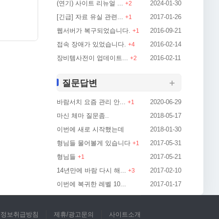
(연기) 사이트 리뉴얼 ...
2024-01-30
일정한 기
+
2
[긴급] 자료 유실 관련...
2017-01-26
+
1
웹서버가 복구되었습니다.
2016-09-21
+
1
접속 장애가 있었습니다.
2016-02-14
+
4
장비템사전이 업데이트...
2016-02-11
+
2
질문답변
바람서치 요즘 관리 안...
2020-06-29
+
1
마신 체마 질문좀..
2018-05-17
이번에 새로 시작했는데
2018-01-30
형님들 물어볼게 있습니다
2017-05-31
+
1
형님들
2017-05-21
+
1
14년만에 바람 다시 해...
2017-02-10
+
3
이번에 복귀한 레벨 10...
2017-01-17
인정보취급방침
제휴/광고문의
사이트소개