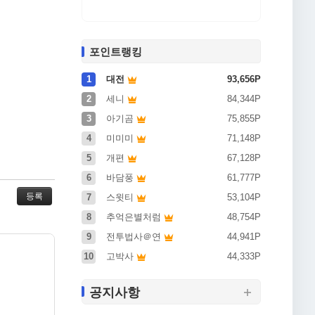
포인트랭킹
1
대전
93,656P
2
세니
84,344P
 및 가입횟
3
아기곰
75,855P
4
미미미
71,148P
5
개편
67,128P
계, 이벤트
6
바담풍
61,777P
7
스윗티
53,104P
로 명시한
8
추억은별처럼
48,754P
9
전투법사＠연
44,941P
10
고박사
44,333P
공지사항