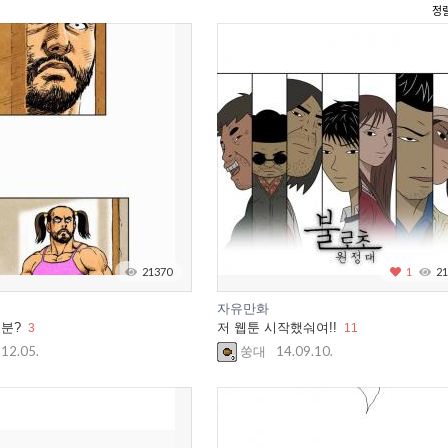
정
21370
1
21
자유만화
분?
저 웹툰 시작했숴여!!
3
11
.12.05.
14.09.10.
쑹대