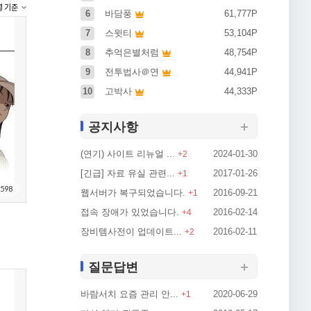
렬 기준
6
바담풍
61,777P
7
스윗티
53,104P
8
추억은별처럼
48,754P
9
전투법사＠연
44,941P
10
고박사
44,333P
공지사항
(연기) 사이트 리뉴얼 ...
2024-01-30
+
2
[긴급] 자료 유실 관련...
2017-01-26
+
1
598
웹서버가 복구되었습니다.
2016-09-21
+
1
접속 장애가 있었습니다.
2016-02-14
+
4
장비템사전이 업데이트...
2016-02-11
+
2
질문답변
바람서치 요즘 관리 안...
2020-06-29
+
1