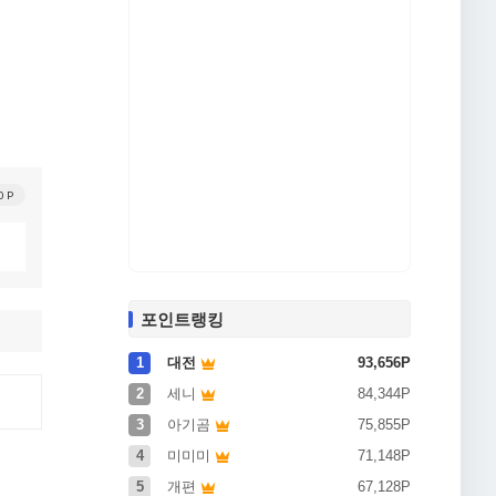
0P
포인트랭킹
1
대전
93,656P
2
세니
84,344P
3
아기곰
75,855P
4
미미미
71,148P
5
개편
67,128P