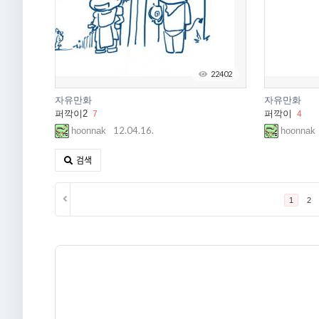
22402
자유만화
자유만화
퍼깍이2
퍼깍이
7
4
12.04.16.
hoonnak
hoonnak
검색
1
2