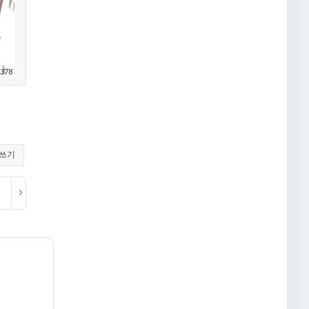
378
쓰기