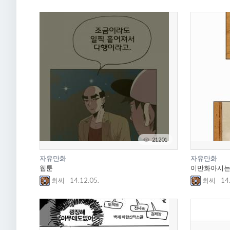
21201
자유만화
자유만화
웹툰
이만화아시는
14.12.05.
14
최씨
최씨