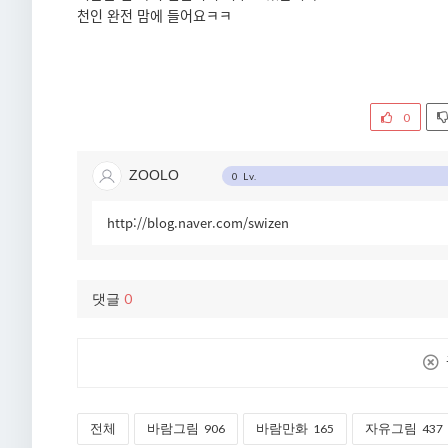
천인 완전 맘에 들어요ㅋㅋ
0
ZOOLO
0 Lv.
http://blog.naver.com/swizen
0
댓글
전체
바람그림
906
바람만화
165
자유그림
437