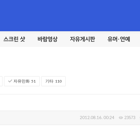
스크린 샷
바람영상
자유게시판
유머·연예
자유만화
51
기타
110
2012.08.16. 00:24
23573