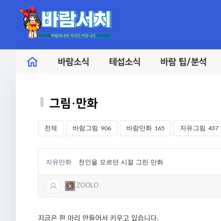
바람소식
테섭소식
바람 팁/분석
그림·만화
전체
바람그림
906
바람만화
165
자유그림
437
자유만화
천인을 모르던 시절 그린 만화
ZOOLO
지금은 한 마리 만들어서 키우고 있습니다.