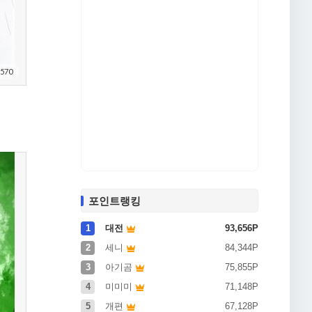
570
포인트랭킹
1
대전
93,656P
2
세니
84,344P
3
아기곰
75,855P
4
미미미
71,148P
5
개편
67,128P