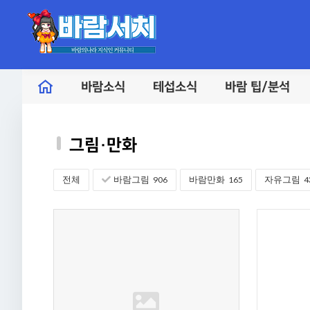
바람소식
테섭소식
바람 팁/분석
그림·만화
전체
바람그림
906
바람만화
165
자유그림
4