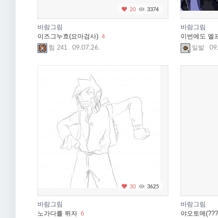
20
3374
바람그림
바람그림
이즈그누흐(요마검사)
이번에도 엘프
4
09.07.26.
09
힘 241
일발
30
3625
바람그림
바람그림
노가다를 뛰자
야오토메(???
6