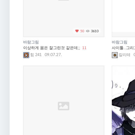
50
3610
바람그림
바람그림
이상하게 몸은 잘그린것 같은데;;
사이툴..그리
11
09.07.27.
힘 241
칼리테