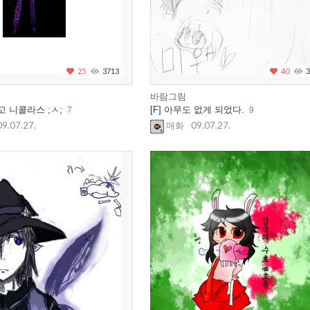
25
3713
40
3
바람그림
고 니콜라스 ;ㅅ;
[F] 아무도 없게 되었다.
7
9
09.07.27.
09.07.27.
매화