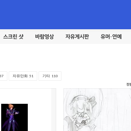
스크린 샷
바람영상
자유게시판
유머·연예
37
자유만화
51
기타
110
정