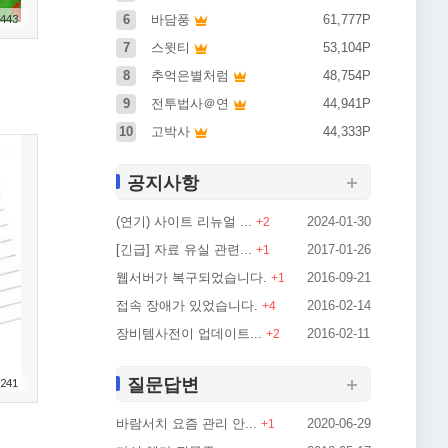
443
6
바담풍
61,777P
7
스윗티
53,104P
8
추억은별처럼
48,754P
9
전투법사＠연
44,941P
10
고박사
44,333P
공지사항
(연기) 사이트 리뉴얼 ...
2024-01-30
+
2
[긴급] 자료 유실 관련...
2017-01-26
+
1
웹서버가 복구되었습니다.
2016-09-21
+
1
접속 장애가 있었습니다.
2016-02-14
+
4
장비템사전이 업데이트...
2016-02-11
+
2
질문답변
241
바람서치 요즘 관리 안...
2020-06-29
+
1