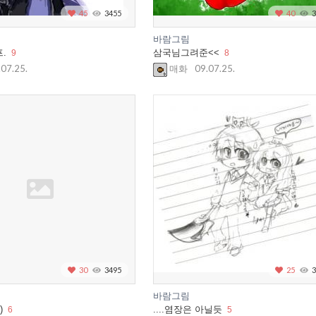
45
3455
40
3
바람그림
.
삼국님그려준<<
9
8
.07.25.
09.07.25.
매화
30
3495
25
3
바람그림
)
....염장은 아닐듯
6
5