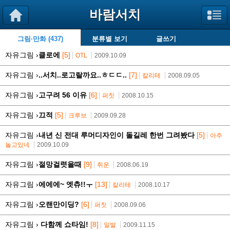
바람서치
그림·만화 (437)
분류별 보기
글쓰기
자유그림 ›
클로에
[5]
OTL
2009.10.09
자유그림 ›
..서치..로고랄까요..ㅎㄷㄷ..
[7]
칼리테
2008.09.05
자유그림 ›
고구려 56 이유
[6]
퍼칫
2008.10.15
자유그림 ›
끄적
[5]
크루브
2009.09.28
자유그림 ›
내년 신 전대 루머디자인이 돌길레 한번 그려봤다
[5]
아주
놀고있네
2009.10.09
자유그림 ›
절망걸렷을때
[9]
취운
2008.06.19
자유그림 ›
에에에~ 엣츄!!ㅜ
[13]
칼리테
2008.10.17
자유그림 ›
오랜만이딩?
[6]
퍼칫
2008.09.06
자유그림 ›
다함께 쇼타임!
[8]
일발
2009.11.15