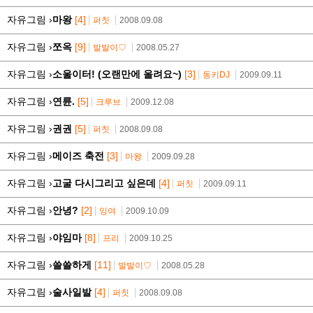
자유그림 ›
마왕
[4]
퍼칫
2008.09.08
자유그림 ›
쪼옥
[9]
발발이♡
2008.05.27
자유그림 ›
소울이터! (오랜만에 올려요~)
[3]
동키DJ
2009.09.11
자유그림 ›
연륜.
[5]
크루브
2009.12.08
자유그림 ›
권권
[5]
퍼칫
2008.09.08
자유그림 ›
메이즈 축전
[3]
마왕
2009.09.28
자유그림 ›
고굴 다시그리고 싶은데
[4]
퍼칫
2009.09.11
자유그림 ›
안녕?
[2]
잉여
2009.10.09
자유그림 ›
야임마
[8]
프리
2009.10.25
자유그림 ›
쓸쓸하게
[11]
발발이♡
2008.05.28
자유그림 ›
술사일발
[4]
퍼칫
2008.09.08