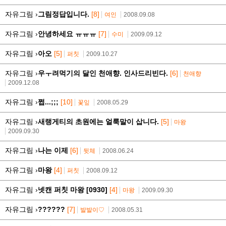
자유그림 ›
그림정답입니다.
[8]
여인
2008.09.08
자유그림 ›
안녕하세요 ㅠㅠㅠ
[7]
수미
2009.09.12
자유그림 ›
아오
[5]
퍼칫
2009.10.27
자유그림 ›
우ㅜ려먹기의 달인 천애향. 인사드리빈다.
[6]
천애향
2009.12.08
자유그림 ›
쩝...;;;
[10]
꽃잎
2008.05.29
자유그림 ›
새랭게티의 초원에는 얼룩말이 삽니다.
[5]
마왕
2009.09.30
자유그림 ›
나는 이제
[6]
뒷체
2008.06.24
자유그림 ›
마왕
[4]
퍼칫
2008.09.12
자유그림 ›
넷캔 퍼칫 마왕 [0930]
[4]
마왕
2009.09.30
자유그림 ›
??????
[7]
발발이♡
2008.05.31