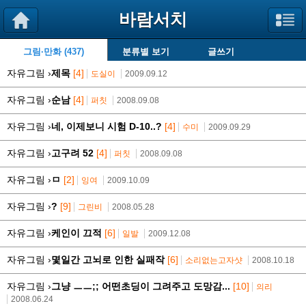
바람서치
그림·만화 (437)
분류별 보기
글쓰기
자유그림 ›
제목
[4]
도실이
2009.09.12
자유그림 ›
순남
[4]
퍼칫
2008.09.08
자유그림 ›
네, 이제보니 시험 D-10..?
[4]
수미
2009.09.29
자유그림 ›
고구려 52
[4]
퍼칫
2008.09.08
자유그림 ›
ㅁ
[2]
잉여
2009.10.09
자유그림 ›
?
[9]
그린비
2008.05.28
자유그림 ›
케인이 끄적
[6]
일발
2009.12.08
자유그림 ›
몇일간 고뇌로 인한 실패작
[6]
소리없는고자샷
2008.10.18
자유그림 ›
그냥 ㅡㅡ;; 어떤초딩이 그려주고 도망감...
[10]
의리
2008.06.24