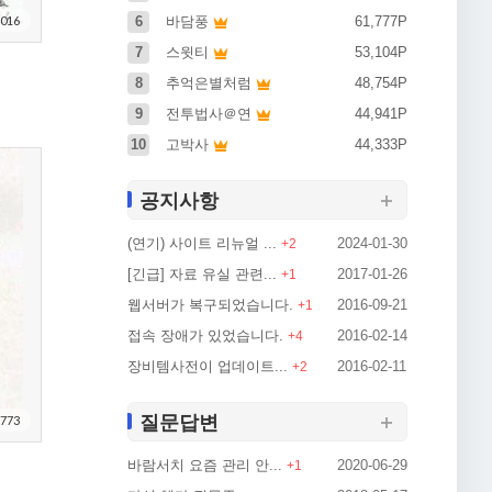
016
6
바담풍
61,777P
7
스윗티
53,104P
8
추억은별처럼
48,754P
9
전투법사＠연
44,941P
10
고박사
44,333P
공지사항
(연기) 사이트 리뉴얼 ...
2024-01-30
+
2
[긴급] 자료 유실 관련...
2017-01-26
+
1
웹서버가 복구되었습니다.
2016-09-21
+
1
접속 장애가 있었습니다.
2016-02-14
+
4
장비템사전이 업데이트...
2016-02-11
+
2
질문답변
773
바람서치 요즘 관리 안...
2020-06-29
+
1