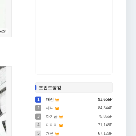
629
포인트랭킹
1
대전
93,656P
2
세니
84,344P
3
아기곰
75,855P
4
미미미
71,148P
5
개편
67,128P