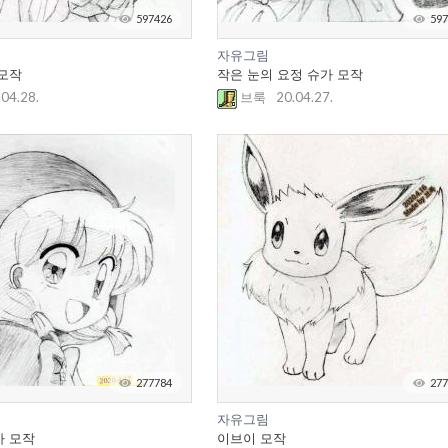
597426
597
자유그림
모작
작은 눈의 요정 슈가 모작
.04.28.
20.04.27.
브룩
277784
277
자유그림
차 모작
이브이 모작