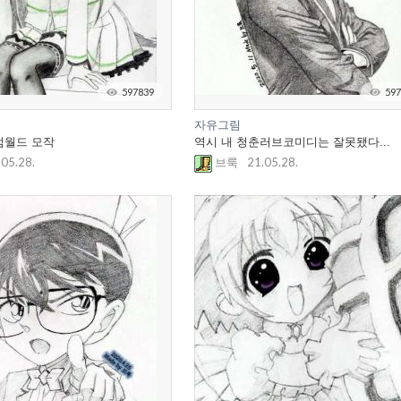
597839
597
자유그림
텀월드 모작
역시 내 청춘러브코미디는 잘못됐다...
.05.28.
21.05.28.
브룩