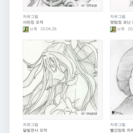
597428
자유그림
자유그림
샤먼킹 모작
명탐정 코난 
20.04.28.
20
브룩
브룩
596818
자유그림
자유그림
달빛천사 모작
빨간망토 차