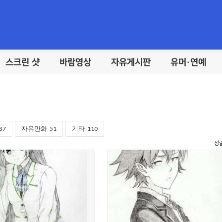
스크린 샷
바람영상
자유게시판
유머·연예
37
자유만화
51
기타
110
정