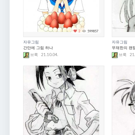
2
599857
자유그림
자유그림
간만에 그림 하나
무채한의 팬
21.10.04.
21
브룩
브룩