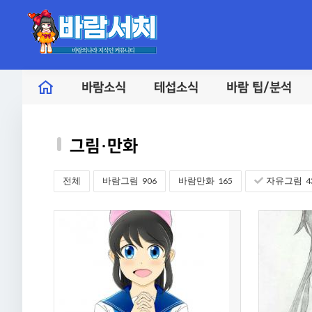
바람소식
테섭소식
바람 팁/분석
그림·만화
전체
바람그림
906
바람만화
165
자유그림
4