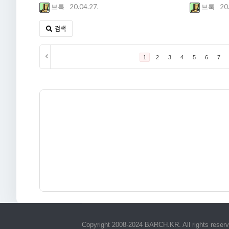
20.04.27.
20
브룩
브룩
검색
1
2
3
4
5
6
7
Copyright 2008-2024 BARCH.KR. All rights reser