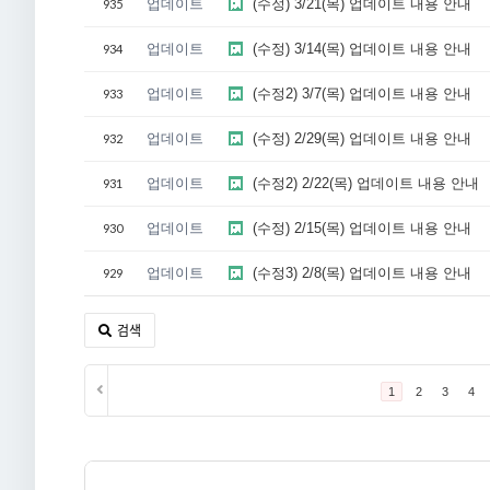
(수정) 3/21(목) 업데이트 내용 안내
업데이트
935
(수정) 3/14(목) 업데이트 내용 안내
업데이트
934
(수정2) 3/7(목) 업데이트 내용 안내
업데이트
933
(수정) 2/29(목) 업데이트 내용 안내
업데이트
932
(수정2) 2/22(목) 업데이트 내용 안내
업데이트
931
(수정) 2/15(목) 업데이트 내용 안내
업데이트
930
(수정3) 2/8(목) 업데이트 내용 안내
업데이트
929
검색
1
2
3
4