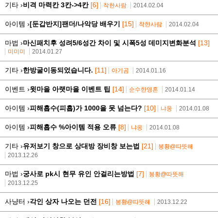
기타 ›
비격 마력칸 3칸->4칸
[6]
착한사람
2014.02.04
아이템 ›
[둔갑반지]팬더/나악당 배우기
[15]
착한사람
2014.02.04
마법 ›
마신패치후 성려5/6성간 차이 및 시폭5성 데미지변화분석
[13]
미미미
2014.01.27
기타 ›
한방굴이동되었습니다.
[11]
아기곰
2014.01.16
이벤트 ›
윗마을 아랫마을 이벤트 팁
[14]
순수한영혼
2014.01.14
아이템 ›
피해흡수(피흡)가 1000을 못 넘는다?
[10]
냐옹
2014.01.08
아이템 ›
피해흡수 %아이템 적용 오류
[8]
냐옹
2014.01.08
기타 ›
유저보기 창으로 상대방 장비창 보는법
[21]
봉황@따뜻해
2013.12.26
마법 ›
궁사로 pk시 현무 유인 안걸리는방법
[7]
봉황@따뜻해
2013.12.25
사냥터 ›
각인 상자 나오는 던전
[16]
봉황@따뜻해
2013.12.22