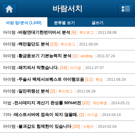
바람서치
바람 팁/분석 (1,640)
분류별 보기
글쓰기
아이템 ›
바람연대기한번더비서 분석
[6]
루드위그
2011.08.08
아이템 ›
백만절단도 분석
[13]
루드위그
2011.08.04
아이템 ›
황금돋보기 기본능력치 분석
[1]
azuting
2011.07.24
아이템 ›
패치되서 막혔습니다.
[16]
아기곰
2011.07.07
아이템 ›
주술사 백제서브퀘스트 아이템모음
[11]
목성
2011.06.29
아이템 ›
일만위령선 분석
[2]
루드위그
2011.06.28
마법 ›
전사데미지 계산기 완성률 90%버전
[22]
국민학생
2014.05.21
기타 ›
테스트서버에 접속이 되지 않을때.
[2]
아기곰
2014.04.14
아이템 ›
불괴갑도 힘제한이 있습니다
[20]
누렁이
2014.02.04