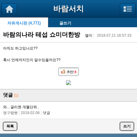
바람서치
자유게시판 (4,771)
글쓰기
바람의나라 테섭 쇼미더한방
멸이
2018.07.21 16:57:33
아직도 하고있나요??
혹시 언제까지인지 알수있을까요??
추천!
0
댓글
[1]
와... 글리젠 개월단위..
맹구땜빵
2019.02.06
댓글
목록
쓰기