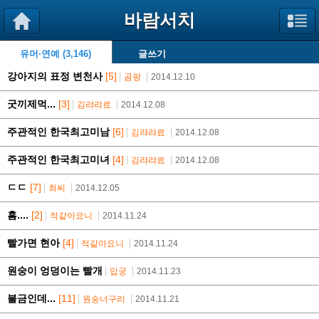
바람서치
유머·연예 (3,146)
글쓰기
강아지의 표정 변천사
[5]
곰팡
2014.12.10
굿끼제먹...
[3]
김랴랴료
2014.12.08
주관적인 한국최고미남
[6]
김랴랴료
2014.12.08
주관적인 한국최고미녀
[4]
김랴랴료
2014.12.08
ㄷㄷ
[7]
최씨
2014.12.05
흠....
[2]
적같아요니
2014.11.24
빨가면 현아
[4]
적같아요니
2014.11.24
원숭이 엉덩이는 빨개
입궁
2014.11.23
불금인데...
[11]
원숭너구리
2014.11.21