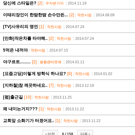
당신에 스타일은?
[2]
무자본가자
2014.11.19
이태리장인이 한땀한땀 손수만든...
[2]
착한사람
2014.08.09
[TV]사유리의 명언
[1]
착한사람
2014.07.24
[만화]작은차를 타야해..
[2]
착한사람
2014.07.24
5억은 내꺼야
착한사람
2014.07.15
야구르트.........
[2]
봉황@따뜻해
2014.01.11
[요즘고딩]이렇게 방학식 하나요?
[6]
착한사람
2014.01.02
[지하철]참 깨끗하네요..
[7]
착한사람
2013.12.19
[펌]출근길
[10]
착한사람
2013.11.25
왜 내미는거지???
[1]
착한사람
2013.11.22
교회앞 소화기가 터졌어요..
[1]
착한사람
2013.11.22
‹ 이전
6 / 158
다음 ›