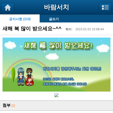
바람서치
공지사항 (114)
글쓰기
새해 복 많이 받으세요~^^
럭키
2015.01.01 15:08:44
첨부
[1]