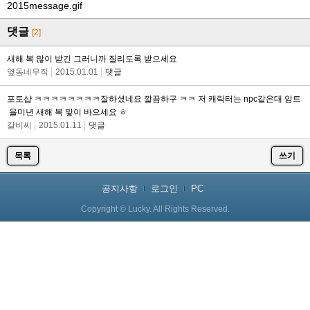
2015message.gif
댓글
[2]
새해 복 많이 받긴 그러니까 질리도록 받으세요
옆동네무직
2015.01.01
댓글
포토샵 ㅋㅋㅋㅋㅋㅋㅋㅋ잘하셨네요 깔끔하구 ㅋㅋ 저 캐릭터는 npc같은대 암트
을미년 새해 복 맣이 바으세요 ㅎ
갈비씨
2015.01.11
댓글
목록
쓰기
공지사항
로그인
PC
Copyright © Lucky. All Rights Reserved.