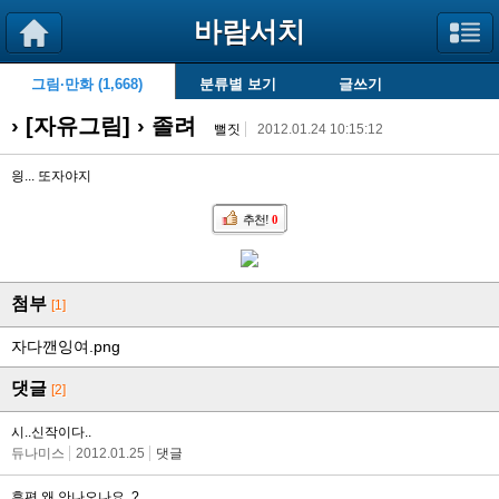
바람서치
그림·만화 (1,668)
분류별 보기
글쓰기
› [
자유그림
] › 졸려
뻘짓
2012.01.24 10:15:12
읭... 또자야지
추천!
0
첨부
[1]
자다깬잉여.png
댓글
[2]
시..신작이다..
듀나미스
2012.01.25
댓글
후편 왜 안나오나요..?